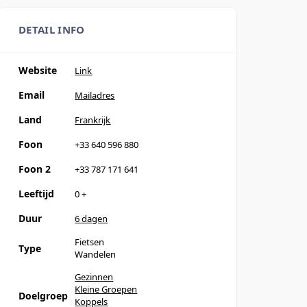
DETAIL INFO
Website
Link
Email
Mailadres
Land
Frankrijk
Foon
+33 640 596 880
Foon 2
+33 787 171 641
Leeftijd
0
+
Duur
6 dagen
Fietsen
Type
Wandelen
Gezinnen
Kleine Groepen
Doelgroep
Koppels