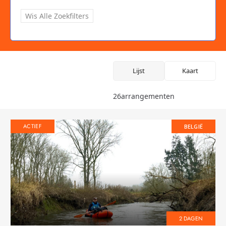
Wis Alle Zoekfilters
Lijst
Kaart
26
arrangementen
ACTIEF
BELGIË
2 DAGEN