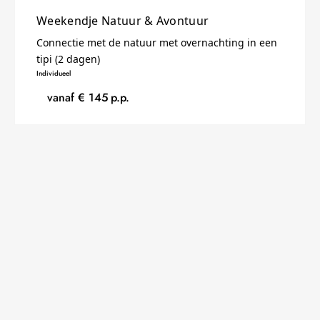
Weekendje Natuur & Avontuur
Connectie met de natuur met overnachting in een
tipi (2 dagen)
Individueel
vanaf €
145
p.p.
CREATIEF
BELGIË
3 DAGEN
Weekendje Logeren en Pottenbakken
Pottenbakken en Logeren op de Boerenbuiten (3
dagen)