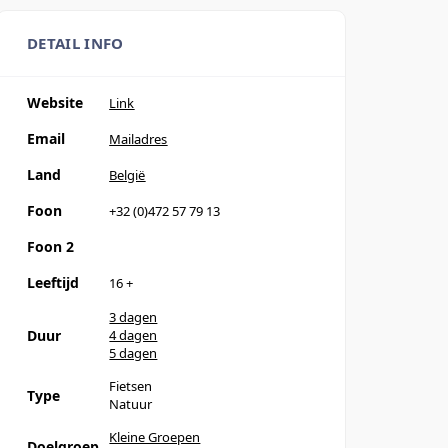
DETAIL INFO
Website
Link
Email
Mailadres
Land
België
Foon
+32 (0)472 57 79 13
Foon 2
Leeftijd
16
+
3 dagen
Duur
4 dagen
5 dagen
Fietsen
Type
Natuur
Kleine Groepen
Doelgroep