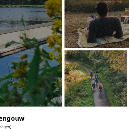
pengouw
 dagen)