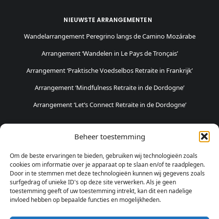
NIEUWSTE ARRANGEMENTEN
Wandelarrangement Peregrino langs de Camino Mozárabe
Arrangement ‘Wandelen in Le Pays de Tronçais’
Arrangement ‘Praktische Voedselbos Retraite in Frankrijk’
Arrangement ‘Mindfulness Retraite in de Dordogne’
Arrangement ‘Let’s Connect Retraite in de Dordogne’
POPULAIRSTE ARRANGEMENTEN
Beheer toestemming
Fietsvakantie in Haspengouw
Om de beste ervaringen te bieden, gebruiken wij technologieën zoals
Weekendje Logeren en Pottenbakken
cookies om informatie over je apparaat op te slaan en/of te raadplegen.
Door in te stemmen met deze technologieën kunnen wij gegevens zoals
Weekendje Natuur & Avontuur
surfgedrag of unieke ID's op deze site verwerken. Als je geen
toestemming geeft of uw toestemming intrekt, kan dit een nadelige
invloed hebben op bepaalde functies en mogelijkheden.
SOCIALE MEDIA