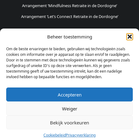
Arrangement ‘Mindfulness Retraite in de Dordogne’
Arrangement ‘Let’s Connect Retraite in de Dordogne’
POPULAIRSTE ARRANGEMENTEN
Beheer toestemming
Fietsvakantie in Haspengouw
Om de beste ervaringen te bieden, gebruiken wij technologieën zoals
Weekendje Logeren en Pottenbakken
cookies om informatie over je apparaat op te slaan en/of te raadplegen.
Door in te stemmen met deze technologieën kunnen wij gegevens zoals
Weekendje Natuur & Avontuur
surfgedrag of unieke ID's op deze site verwerken. Als je geen
toestemming geeft of uw toestemming intrekt, kan dit een nadelige
invloed hebben op bepaalde functies en mogelijkheden.
SOCIALE MEDIA
Accepteren
Weiger
© 2025 Design & Development: Mediapartner Solutions BV. All Rights
Bekijk voorkeuren
Reserved.
Cookiebeleid
|
Privacyverklaring
Cookiebeleid
Privacyverklaring