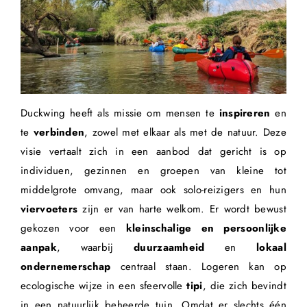
Duckwing heeft als missie om mensen te
inspireren
en
te
verbinden
, zowel met elkaar als met de natuur. Deze
visie vertaalt zich in een aanbod dat gericht is op
individuen, gezinnen en groepen van kleine tot
middelgrote omvang, maar ook solo-reizigers en hun
viervoeters
zijn er van harte welkom. Er wordt bewust
gekozen voor een
kleinschalige en persoonlijke
aanpak
, waarbij
duurzaamheid
en
lokaal
ondernemerschap
centraal staan. Logeren kan op
ecologische wijze in een sfeervolle
tipi
, die zich bevindt
in een natuurlijk beheerde tuin. Omdat er slechts één