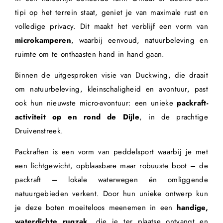
tipi op het terrein staat, geniet je van maximale rust en
volledige privacy. Dit maakt het verblijf een vorm van
microkamperen
, waarbij eenvoud, natuurbeleving en
ruimte om te onthaasten hand in hand gaan.
Binnen de uitgesproken visie van Duckwing, die draait
om natuurbeleving, kleinschaligheid en avontuur, past
ook hun nieuwste micro-avontuur: een unieke
packraft-
activiteit op en rond de Dijle
, in de prachtige
Druivenstreek.
Packraften is een vorm van peddelsport waarbij je met
een lichtgewicht, opblaasbare maar robuuste boot – de
packraft – lokale waterwegen én omliggende
natuurgebieden verkent. Door hun unieke ontwerp kun
je deze boten moeiteloos meenemen in een
handige,
waterdichte rugzak
, die je ter plaatse ontvangt en