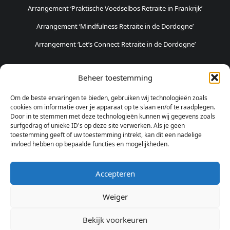
Arrangement ‘Praktische Voedselbos Retraite in Frankrijk’
Arrangement ‘Mindfulness Retraite in de Dordogne’
Arrangement ‘Let’s Connect Retraite in de Dordogne’
POPULAIRSTE ARRANGEMENTEN
Beheer toestemming
Weekendje Natuur & Avontuur
Om de beste ervaringen te bieden, gebruiken wij technologieën zoals
Weekendje Logeren en Pottenbakken
cookies om informatie over je apparaat op te slaan en/of te raadplegen.
Door in te stemmen met deze technologieën kunnen wij gegevens zoals
Fietsvakantie in Haspengouw
surfgedrag of unieke ID's op deze site verwerken. Als je geen
toestemming geeft of uw toestemming intrekt, kan dit een nadelige
invloed hebben op bepaalde functies en mogelijkheden.
SOCIALE MEDIA
Accepteren
Weiger
© 2025 Design & Development: Mediapartner Solutions BV. All Rights
Bekijk voorkeuren
Reserved.