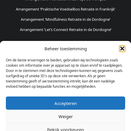
Arrangement ‘Praktische Voedselbos Retraite in Frankrijk’
Arrangement ‘Mindfulness Retraite in de Dordogne’
Arrangement ‘Let’s Connect Retraite in de Dordogne’
POPULAIRSTE ARRANGEMENTEN
Beheer toestemming
Fietsvakantie in Haspengouw
Om de beste ervaringen te bieden, gebruiken wij technologieën zoals
Weekendje Natuur & Avontuur
cookies om informatie over je apparaat op te slaan en/of te raadplegen.
Door in te stemmen met deze technologieën kunnen wij gegevens zoals
Weekendje Logeren en Pottenbakken
surfgedrag of unieke ID's op deze site verwerken. Als je geen
toestemming geeft of uw toestemming intrekt, kan dit een nadelige
invloed hebben op bepaalde functies en mogelijkheden.
SOCIALE MEDIA
Accepteren
Weiger
© 2025 Design & Development: Mediapartner Solutions BV. All Rights
Bekijk voorkeuren