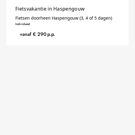
Fietsvakantie in Haspengouw
Fietsen doorheen Haspengouw (3, 4 of 5 dagen)
Individueel
vanaf €
290
p.p.
WANDELEN
FRANKRIJK
4 DAGEN
Arrangement ‘Wandelen in Le Pays de
Tronçais’
Wandelen in het grootste eikenbos van Europa (4,
6 of 8 dagen)
Individueel