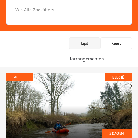
Wis Alle Zoekfilters
Lijst
Kaart
1
arrangementen
ACTIEF
BELGIË
2 DAGEN