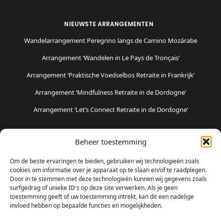
NIEUWSTE ARRANGEMENTEN
Wandelarrangement Peregrino langs de Camino Mozárabe
Arrangement ‘Wandelen in Le Pays de Tronçais’
Arrangement ‘Praktische Voedselbos Retraite in Frankrijk’
Arrangement ‘Mindfulness Retraite in de Dordogne’
Arrangement ‘Let’s Connect Retraite in de Dordogne’
POPULAIRSTE ARRANGEMENTEN
Beheer toestemming
Weekendje Logeren en Pottenbakken
Om de beste ervaringen te bieden, gebruiken wij technologieën zoals
Weekendje Natuur & Avontuur
cookies om informatie over je apparaat op te slaan en/of te raadplegen.
Door in te stemmen met deze technologieën kunnen wij gegevens zoals
Fietsvakantie in Haspengouw
surfgedrag of unieke ID's op deze site verwerken. Als je geen
toestemming geeft of uw toestemming intrekt, kan dit een nadelige
invloed hebben op bepaalde functies en mogelijkheden.
SOCIALE MEDIA