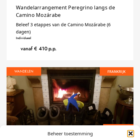
Wandelarrangement Peregrino langs de
Camino Mozárabe
Beleef 3 etappes van de Camino Mozárabe (6
dagen)
Individueel
vanaf €
410
p.p.
WANDELEN
FRANKRIJK
4 DAGEN
Beheer toestemming