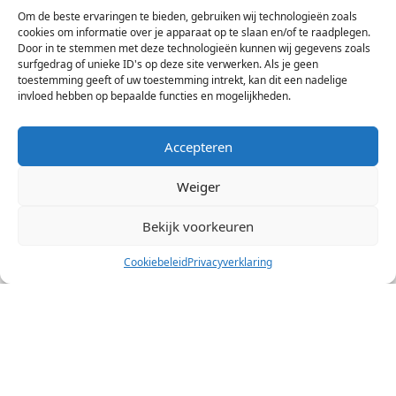
Arrangement ‘Wandelen in Le Pays de
Om de beste ervaringen te bieden, gebruiken wij technologieën zoals
Tronçais’
cookies om informatie over je apparaat op te slaan en/of te raadplegen.
Door in te stemmen met deze technologieën kunnen wij gegevens zoals
Wandelen in het grootste eikenbos van Europa (4,
surfgedrag of unieke ID's op deze site verwerken. Als je geen
6 of 8 dagen)
toestemming geeft of uw toestemming intrekt, kan dit een nadelige
Individueel
invloed hebben op bepaalde functies en mogelijkheden.
vanaf €
265
p.p.
Accepteren
Weiger
WANDELEN
FRANKRIJK
Bekijk voorkeuren
Cookiebeleid
Privacyverklaring
6 DAGEN
Arrangement ‘Wandelen in de Vallei van de