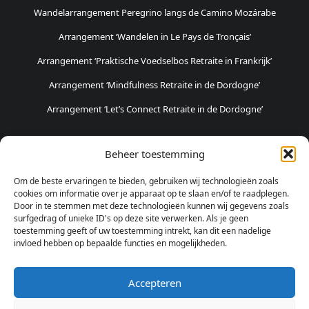
Wandelarrangement Peregrino langs de Camino Mozárabe
Arrangement ‘Wandelen in Le Pays de Tronçais’
Arrangement ‘Praktische Voedselbos Retraite in Frankrijk’
Arrangement ‘Mindfulness Retraite in de Dordogne’
Arrangement ‘Let’s Connect Retraite in de Dordogne’
POPULAIRSTE ARRANGEMENTEN
Beheer toestemming
Weekendje Logeren en Pottenbakken
Om de beste ervaringen te bieden, gebruiken wij technologieën zoals
Fietsvakantie in Haspengouw
cookies om informatie over je apparaat op te slaan en/of te raadplegen.
Door in te stemmen met deze technologieën kunnen wij gegevens zoals
Weekendje Natuur & Avontuur
surfgedrag of unieke ID's op deze site verwerken. Als je geen
toestemming geeft of uw toestemming intrekt, kan dit een nadelige
invloed hebben op bepaalde functies en mogelijkheden.
SOCIALE MEDIA
Accepteren